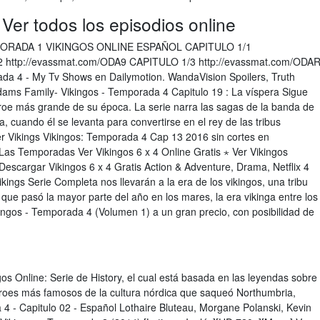
Ver todos los episodios online
EMPORADA 1 VIKINGOS ONLINE ESPAÑOL CAPITULO 1/1
2 http://evassmat.com/ODA9 CAPITULO 1/3 http://evassmat.com/ODA
da 4 - My Tv Shows en Dailymotion. WandaVision Spoilers, Truth
dams Family- Vikingos - Temporada 4 Capitulo 19 : La víspera Sigue
roe más grande de su época. La serie narra las sagas de la banda de
, cuando él se levanta para convertirse en el rey de las tribus
 Vikings Vikingos: Temporada 4 Cap 13 2016 sin cortes en
as Temporadas Ver Vikingos 6 x 4 Online Gratis ⋆ Ver Vikingos
Descargar Vikingos 6 x 4 Gratis Action & Adventure, Drama, Netflix 4
ngs Serie Completa nos llevarán a la era de los vikingos, una tribu
ue pasó la mayor parte del año en los mares, la era vikinga entre los
kingos - Temporada 4 (Volumen 1) a un gran precio, con posibilidad de
gos Online: Serie de History, el cual está basada en las leyendas sobre
éroes más famosos de la cultura nórdica que saqueó Northumbria,
 4 - Capitulo 02 - Español Lothaire Bluteau, Morgane Polanski, Kevin