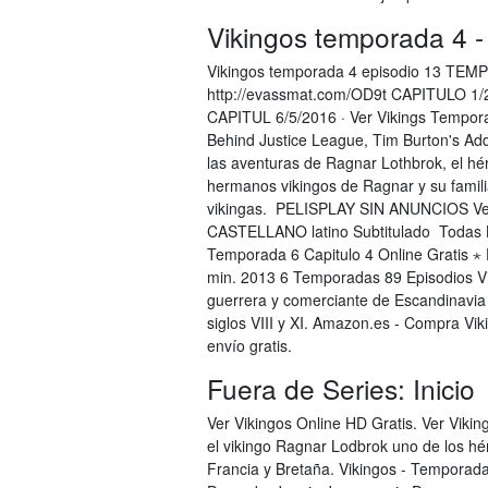
Vikingos temporada 4 - 
Vikingos temporada 4 episodio 13 T
http://evassmat.com/OD9t CAPITULO 1/
CAPITUL 6/5/2016 · Ver Vikings Tempora
Behind Justice League, Tim Burton's Ad
las aventuras de Ragnar Lothbrok, el hé
hermanos vikingos de Ragnar y su familia
vikingas. ️ PELISPLAY SIN ANUNCIOS Ver
CASTELLANO latino Subtitulado ️ Todas L
Temporada 6 Capitulo 4 Online Gratis ⋆ 
min. 2013 6 Temporadas 89 Episodios Viki
guerrera y comerciante de Escandinavia q
siglos VIII y XI. Amazon.es - Compra Vi
envío gratis.
Fuera de Series: Inicio
Ver Vikingos Online HD Gratis. Ver Vikin
el vikingo Ragnar Lodbrok uno de los h
Francia y Bretaña. Vikingos - Temporada