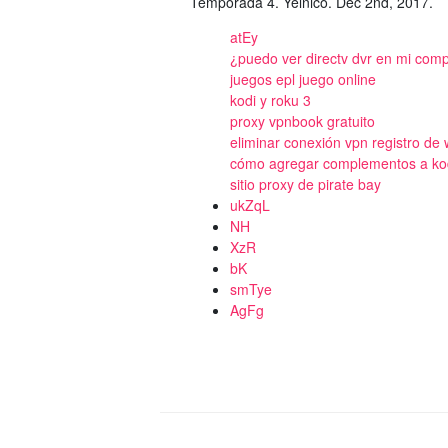
Temporada 4. Yelnico. Dec 2nd, 2017.
atEy
¿puedo ver directv dvr en mi comp
juegos epl juego online
kodi y roku 3
proxy vpnbook gratuito
eliminar conexión vpn registro de
cómo agregar complementos a kod
sitio proxy de pirate bay
ukZqL
NH
XzR
bK
smTye
AgFg