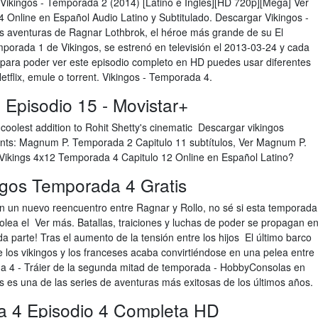
Vikingos - Temporada 2 (2014) [Latino e Inglés][HD 720p][Mega] Ver
4 Online en Español Audio Latino y Subtitulado. Descargar Vikingos -
s aventuras de Ragnar Lothbrok, el héroe más grande de su El
temporada 1 de Vikingos, se estrenó en televisión el 2013-03-24 y cada
para poder ver este episodio completo en HD puedes usar diferentes
tflix, emule o torrent. Vikingos - Temporada 4.
 Episodio 15 - Movistar+
e coolest addition to Rohit Shetty's cinematic Descargar vikingos
tents: Magnum P. Temporada 2 Capitulo 11 subtítulos, Ver Magnum P.
 Vikings 4x12 Temporada 4 Capitulo 12 Online en Español Latino?
gos Temporada 4 Gratis
 un nuevo reencuentro entre Ragnar y Rollo, no sé si esta temporada
colea el Ver más. Batallas, traiciones y luchas de poder se propagan e
 parte! Tras el aumento de la tensión entre los hijos El último barco
re los vikingos y los franceses acaba convirtiéndose en una pelea entre
da 4 - Tráier de la segunda mitad de temporada - HobbyConsolas en
s es una de las series de aventuras más exitosas de los últimos años.
a 4 Episodio 4 Completa HD