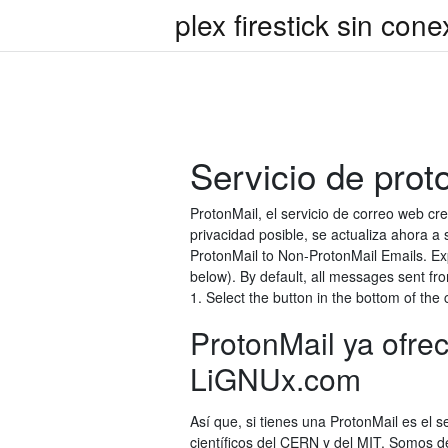
plex firestick sin cone
Servicio de prot
ProtonMail, el servicio de correo web c
privacidad posible, se actualiza ahora a
ProtonMail to Non-ProtonMail Emails. Expi
below). By default, all messages sent fr
1. Select the button in the bottom of th
ProtonMail ya ofr
LiGNUx.com
Así que, si tienes una ProtonMail es el 
científicos del CERN y del MIT. Somos d