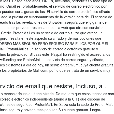
 Mail. Desde hace años, ONG's, activistas, periodistas y todo tipo de
o Gmail es, probablemente, el servicio de correo electrónico por
ueden ser algunas de las El servicio de correo electrónico cifrado
iado la puesta en funcionamiento de la versión beta de El servicio de
creado tras las revelaciones de Snowden asegura que el gigante de
 de muchos proveedores basados en la web que ofrecen servicios
.Credit. ProtonMail es un servicio de correo suizo que ofrece un
seguro, resalta en este aspecto su cifrado y demás opciones que
CORREO MAS SEGURO PERO SEGURO PARA ELLOS POR QUE SI
rotonMail es un servicio de correo electrónico gratuito y
imo la privacidad. Si usas este Paypal ha restringido el acceso a los
funding por ProtonMail, un servicio de correo seguro y cifrado,
es existentes a día de hoy, un servicio freemium, cuya cuenta gratuita
los propietarios de Mail.com, por lo que se trata de un servicio muy
vicio de email que resiste, incluso, a .
co o mensajería instantánea cifrada. De manera que estos mensajes son
 correo electrónico independiente (ajeno a la UIT) que dispone de
nciones de seguridad ProtonMail. En Suiza está la sede de ProtonMail,
ónico seguro y privado más popular. Su cuenta gratuita Lingot-