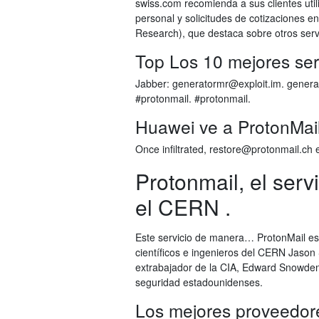
swiss.com recomienda a sus clientes util
personal y solicitudes de cotizaciones e
Research), que destaca sobre otros serv
Top Los 10 mejores serv
Jabber: generatormr@exploit.im. gener
#protonmail. #protonmail.
Huawei ve a ProtonMail
Once infiltrated, restore@protonmail.ch 
Protonmail, el serv
el CERN .
Este servicio de manera… ProtonMail es u
científicos e ingenieros del CERN Jason
extrabajador de la CIA, Edward Snowden,
seguridad estadounidenses.
Los mejores proveedore