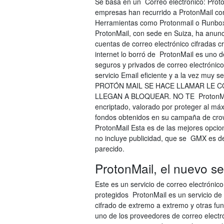
Se basa en un Correo electrónico: Proton
empresas han recurrido a ProtonMail com
Herramientas como Protonmail o Runbox p
ProtonMail, con sede en Suiza, ha anunc
cuentas de correo electrónico cifradas 
internet lo borró de ProtonMail es uno
seguros y privados de correo electrónico
servicio Email eficiente y a la vez muy 
PROTÓN MAIL SE HACE LLAMAR LE 
LLEGAN A BLOQUEAR. NO TE ProtonMail. P
encriptado, valorado por proteger al máx
fondos obtenidos en su campaña de crowd
ProtonMail Esta es de las mejores opcion
no incluye publicidad, que se GMX es de 
parecido.
ProtonMail, el nuevo ser
Este es un servicio de correo electróni
protegidos ProtonMail es un servicio de
cifrado de extremo a extremo y otras fu
uno de los proveedores de correo electr