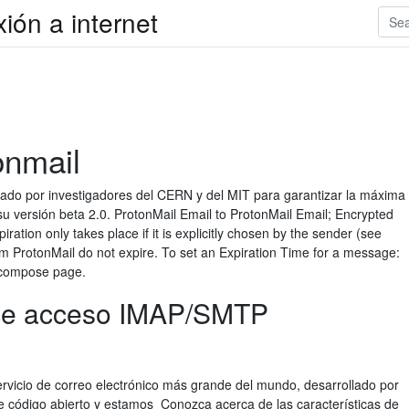
xión a internet
onmail
reado por investigadores del CERN y del MIT para garantizar la máxima
 su versión beta 2.0. ProtonMail Email to ProtonMail Email; Encrypted
ration only takes place if it is explicitly chosen by the sender (see
om ProtonMail do not expire. To set an Expiration Time for a message:
e compose page.
ece acceso IMAP/SMTP
servicio de correo electrónico más grande del mundo, desarrollado por
e código abierto y estamos Conozca acerca de las características de