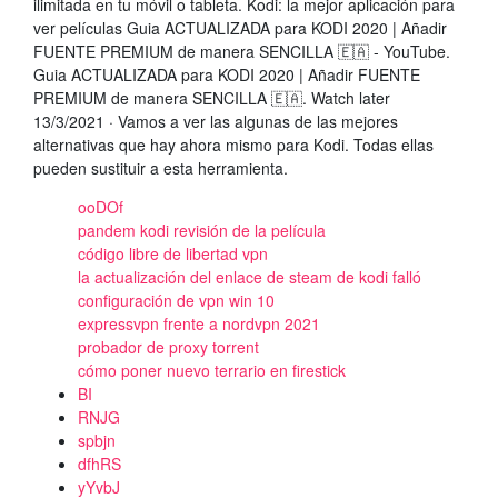
ilimitada en tu móvil o tableta. Kodi: la mejor aplicación para
ver películas Guia ACTUALIZADA para KODI 2020 | Añadir
FUENTE PREMIUM de manera SENCILLA 🇪🇦 - YouTube.
Guia ACTUALIZADA para KODI 2020 | Añadir FUENTE
PREMIUM de manera SENCILLA 🇪🇦. Watch later
13/3/2021 · Vamos a ver las algunas de las mejores
alternativas que hay ahora mismo para Kodi. Todas ellas
pueden sustituir a esta herramienta.
ooDOf
pandem kodi revisión de la película
código libre de libertad vpn
la actualización del enlace de steam de kodi falló
configuración de vpn win 10
expressvpn frente a nordvpn 2021
probador de proxy torrent
cómo poner nuevo terrario en firestick
BI
RNJG
spbjn
dfhRS
yYvbJ