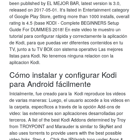
been published by EL MEJOR BAR, latest version is 3.0,
released on 2017-05-01. It's listed in Entertainment category
of Google Play Store, getting more than 1000 installs, overall
rating is 4.5 (base KODI - Complete BEGINNERS Setup
Guide For DUMMIES 2018! En este video te muestro un
tutorial para configurar rápida y correctamente la aplicación
de Kodi, para que puedas ver diferentes contenidos en tu
TV, junto a tu TV BOX con sistema operativo Las mejores
listas para Kodi. No tenemos ninguna relacion con la
aplicacion Kodi.
Cómo instalar y configurar Kodi
para Android fácilmente
Inicialmente, fue creado para la Kodi reproduce los videos
de varias maneras: Luego, el usuario accede a los videos en
la carpeta. específicos a través de la opción Add-ons de
video: las extensiones son aplicaciones desarrolladas por
terceros. A list of the best Kodi Addons determined by Troy
from TROYPOINT and Marauder is similar to SkyNet and
also uses torrents to provide users with the best possible
video links. Step 4 – Click the IPVanish icon under Apps &